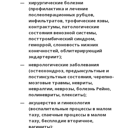
хирургические болезни
(профилактика и лечение
послеоперационных рубцов,
инфильтратов, трофические язвы,
контрактумы, патологические
состояния венозной системы,
посттромбический синдром,
геморрой, слоновость нижних
конечностей, облитерирующий
эндартериит);
неврологические заболевания
(остеохондроз, предынсультные и
постинсультные состояния, черепно-
мозговые травмы, невриты,
невралгии, неврозы, болезнь Рейно,
полиневриты, плекситы);
акушерство и гинекология
(воспалительные процессы в малом
тазу, спаечные процессы в малом
тазу, бесплодие вторичное,
вагиниты);