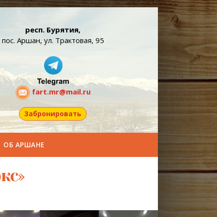
респ. Бурятия,
пос. Аршан, ул. Трактовая, 95
fart.mr@mail.ru
Забронировать
ОБ АРШАНЕ
кс»